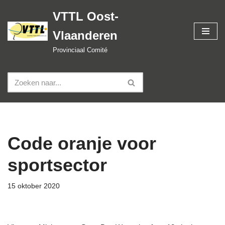
VTTL Oost-
Spring
Vlaanderen
naar
de
Provinciaal Comité
inhoud
Code oranje voor
sportsector
15 oktober 2020