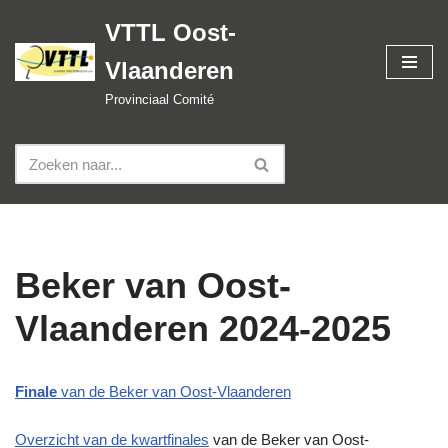
VTTL Oost-
Spring
Vlaanderen
naar
de
Provinciaal Comité
inhoud
Beker van Oost-
Vlaanderen 2024-2025
Finale
van de Beker van Oost-Vlaanderen
Overzicht van de kwartfinales
van de Beker van Oost-