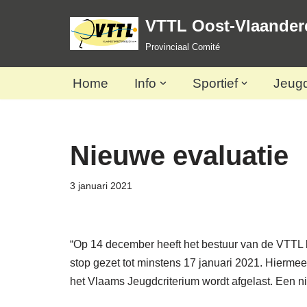
VTTL Oost-Vlaander
Spring
Provinciaal Comité
naar
de
Home
Info
Sportief
Jeug
inhoud
Nieuwe evaluatie
3 januari 2021
“Op 14 december heeft het bestuur van de VTTL be
stop gezet tot minstens 17 januari 2021. Hierme
het Vlaams Jeugdcriterium wordt afgelast. Een ni