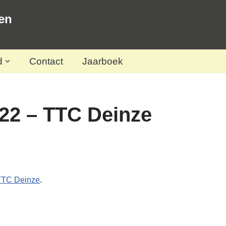
en
d
Contact
Jaarboek
22 – TTC Deinze
 TTC Deinze
.