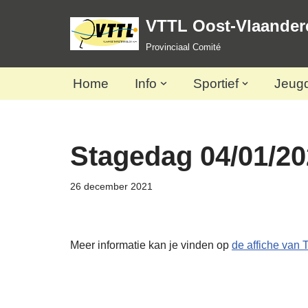
VTTL Oost-Vlaander
Spring
Provinciaal Comité
naar
de
Home
Info
Sportief
Jeug
inhoud
Stagedag 04/01/20
26 december 2021
Meer informatie kan je vinden op
de affiche van