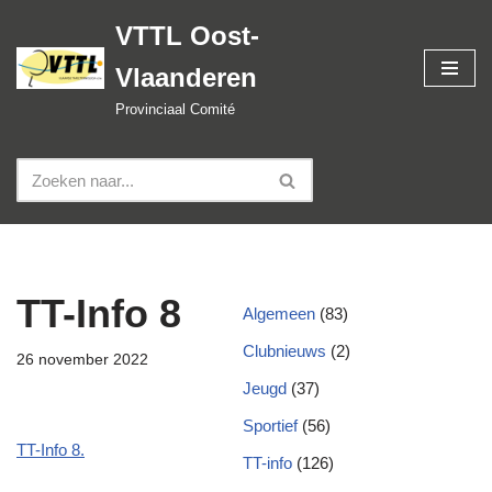
VTTL Oost-
Spring
Vlaanderen
naar
de
Provinciaal Comité
inhoud
TT-Info 8
Algemeen
(83)
Clubnieuws
(2)
26 november 2022
Jeugd
(37)
Sportief
(56)
TT-Info 8.
TT-info
(126)