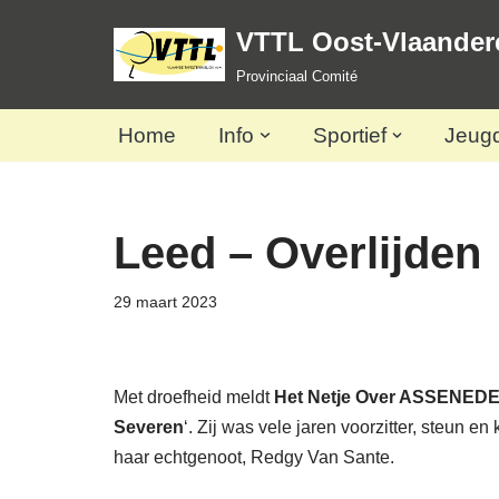
VTTL Oost-Vlaander
Spring
Provinciaal Comité
naar
de
Home
Info
Sportief
Jeug
inhoud
Leed – Overlijden
29 maart 2023
Met droefheid meldt
Het Netje Over ASSENED
Severen
‘. Zij was vele jaren voorzitter, steun en
haar echtgenoot, Redgy Van Sante.