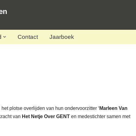
en
d
Contact
Jaarboek
E
het plotse overlijden van hun ondervoorzitter ‘
Marleen Van
 kracht van
Het Netje Over GENT
en medestichter samen met