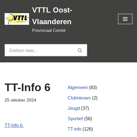
VTTL Oost-
Spring
Vlaanderen
naar
de
Provinciaal Comité
inhoud
TT-Info 6
Algemeen
(83)
Clubnieuws
(2)
25 oktober 2024
Jeugd
(37)
Sportief
(56)
TT-Info 6.
TT-info
(126)