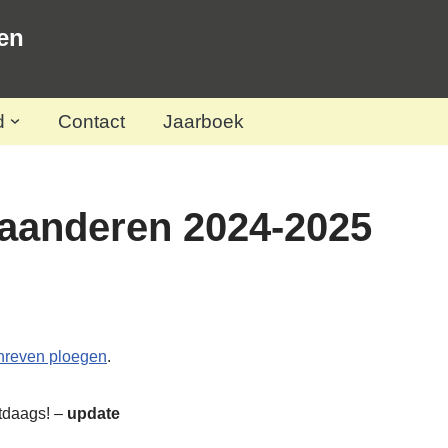
en
d
Contact
Jaarboek
laanderen 2024-2025
hreven ploegen
.
tdaags! –
update