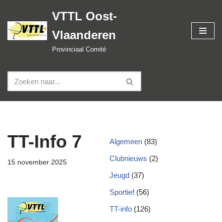
VTTL Oost-
Spring
Vlaanderen
naar
de
Provinciaal Comité
inhoud
TT-Info 7
Algemeen
(83)
Clubnieuws
(2)
15 november 2025
Jeugd
(37)
Sportief
(56)
TT-info
(126)